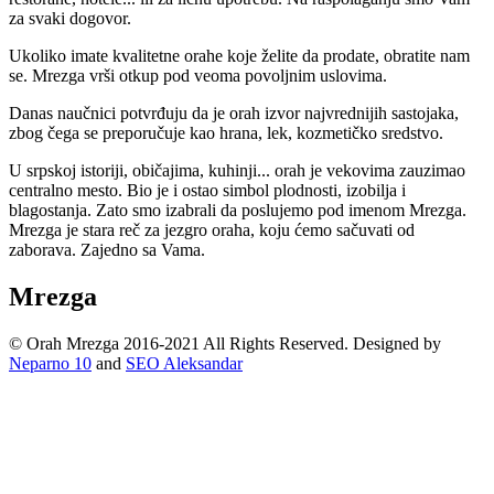
za svaki dogovor.
Ukoliko imate kvalitetne orahe koje želite da prodate, obratite nam
se. Mrezga vrši otkup pod veoma povoljnim uslovima.
Danas naučnici potvrđuju da je orah izvor najvrednijih sastojaka,
zbog čega se preporučuje kao hrana, lek, kozmetičko sredstvo.
U srpskoj istoriji, običajima, kuhinji... orah je vekovima zauzimao
centralno mesto. Bio je i ostao simbol plodnosti, izobilja i
blagostanja. Zato smo izabrali da poslujemo pod imenom Mrezga.
Mrezga je stara reč za jezgro oraha, koju ćemo sačuvati od
zaborava. Zajedno sa Vama.
Mrezga
© Orah Mrezga 2016-2021 All Rights Reserved. Designed by
Neparno 10
and
SEO Aleksandar