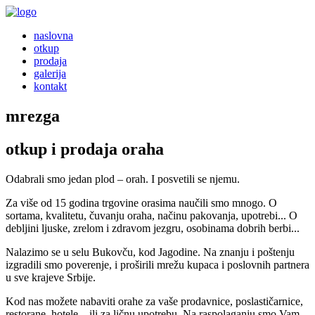
naslovna
otkup
prodaja
galerija
kontakt
mrezga
otkup i prodaja oraha
Odabrali smo jedan plod – orah. I posvetili se njemu.
Za više od 15 godina trgovine orasima naučili smo mnogo. O
sortama, kvalitetu, čuvanju oraha, načinu pakovanja, upotrebi... O
debljini ljuske, zrelom i zdravom jezgru, osobinama dobrih berbi...
Nalazimo se u selu Bukovču, kod Jagodine. Na znanju i poštenju
izgradili smo poverenje, i proširili mrežu kupaca i poslovnih partnera
u sve krajeve Srbije.
Kod nas možete nabaviti orahe za vaše prodavnice, poslastičarnice,
restorane, hotele... ili za ličnu upotrebu. Na raspolaganju smo Vam